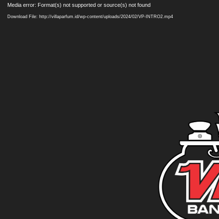
Video
Media error: Format(s) not supported or source(s) not found
Player
Download File: http://villaparfum.id/wp-content/uploads/2024/02/VP-INTRO2.mp4