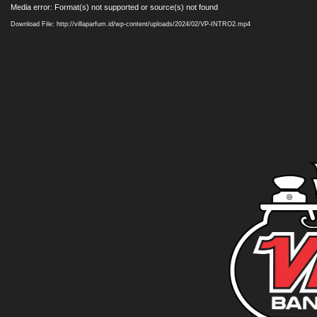
Video
Media error: Format(s) not supported or source(s) not found
Player
Download File: http://villaparfum.id/wp-content/uploads/2024/02/VP-INTRO2.mp4