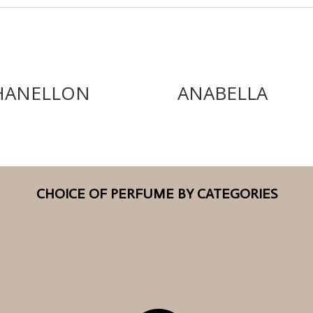
HANELLON
ANABELLA
CHOICE OF PERFUME BY CATEGORIES