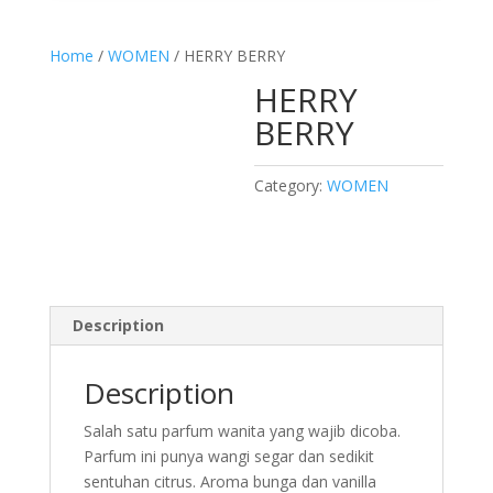
Media error: Format(s) not supported or source(s) not found
Download File: http://villaparfum.id/wp-content/uploads/2024/02/VP-
Home
/
WOMEN
/ HERRY BERRY
INTRO2.mp4
HERRY
BERRY
Category:
WOMEN
Description
00:00
Description
Salah satu parfum wanita yang wajib dicoba.
Parfum ini punya wangi segar dan sedikit
sentuhan citrus. Aroma bunga dan vanilla