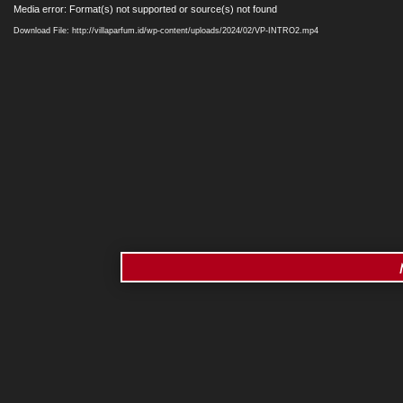
Video
Media error: Format(s) not supported or source(s) not found
Player
Download File: http://villaparfum.id/wp-content/uploads/2024/02/VP-INTRO2.mp4