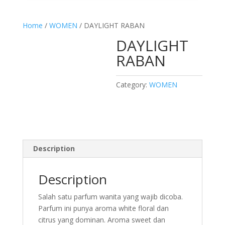
Media error: Format(s) not supported or source(s) not found
Download File: http://villaparfum.id/wp-content/uploads/2024/02/VP-
Home
/
WOMEN
/ DAYLIGHT RABAN
INTRO2.mp4
DAYLIGHT
RABAN
Category:
WOMEN
Description
00:00
Description
Salah satu parfum wanita yang wajib dicoba.
Parfum ini punya aroma white floral dan
citrus yang dominan. Aroma sweet dan