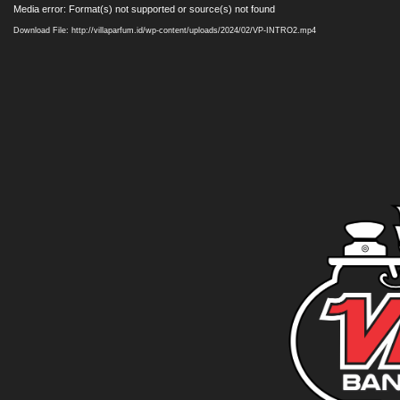
Video
Media error: Format(s) not supported or source(s) not found
Player
Download File: http://villaparfum.id/wp-content/uploads/2024/02/VP-INTRO2.mp4